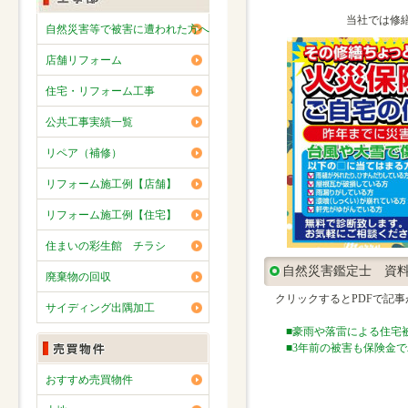
当社では修
自然災害等で被害に遭われた方へ
店舗リフォーム
住宅・リフォーム工事
公共工事実績一覧
リペア（補修）
リフォーム施工例【店舗】
リフォーム施工例【住宅】
住まいの彩生館 チラシ
自然災害鑑定士 資
廃棄物の回収
クリックするとPDFで記事
サイディング出隅加工
■豪雨や落雷による住宅被
■3年前の被害も保険金で
おすすめ売買物件